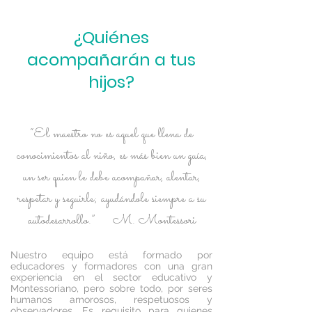
¿Quiénes
acompañarán a tus
hijos?
“El maestro no es aquel que llena de
conocimientos al niño, es más bien un guía,
un ser quien le debe acompañar, alentar,
respetar y seguirle; ayudándole siempre a su
autodesarrollo.” M. Montessori
Nuestro equipo está formado por
educadores y formadores con una gran
experiencia en el sector educativo y
Montessoriano, pero sobre todo, por seres
humanos amorosos, respetuosos y
observadores. Es requisito para quienes