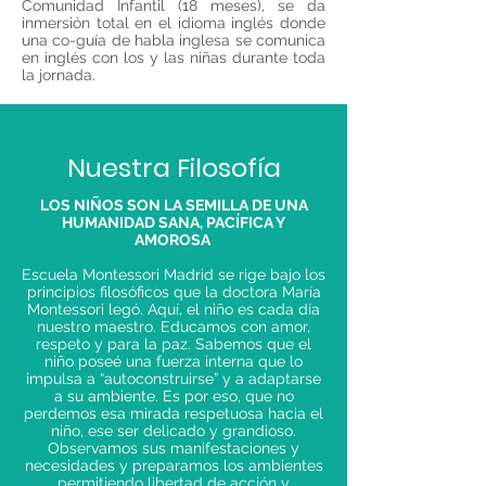
Comunidad Infantil (18 meses), se da
inmersión total en el idioma inglés donde
una co-guía de habla inglesa se comunica
en inglés con los y las niñas durante toda
la jornada.
Nuestra Filosofía
LOS NIÑOS SON LA SEMILLA DE UNA
HUMANIDAD SANA, PACÍFICA Y
AMOROSA
Escuela Montessori Madrid se rige bajo los
principios filosóficos que la doctora María
Montessori legó.
Aquí, el niño es cada día
nuestro maestro. Educamos con amor,
respeto y para la paz. Sabemos que el
niño poseé una fuerza interna que lo
impulsa a “autoconstruirse” y a adaptarse
a su ambiente. Es por eso, que no
perdemos esa mirada respetuosa hacia el
niño, ese ser delicado y grandioso.
Observamos sus manifestaciones y
necesidades y preparamos los ambientes
permitiendo libertad de acción y