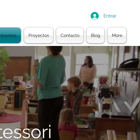
Entrar
bientes
Proyectos
Contacto
Blog
More
essori