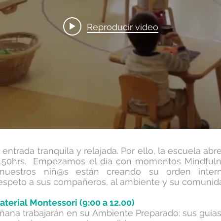
Reproducir video
!
entrada tranquila y relajada. Por ello, la escuela abr
s 8.50hrs. Empezamos el día con momentos Mindful
 nuestros niñ@s están creando su orden inter
espeto a sus compañeros, al ambiente y su comunid
aterial Montessori (9:00 a 12.00)
ñana trabajarán en su Ambiente Preparado: sus guías