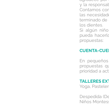
y la responsab
Contamos con 
las necesidad
terminado de 
los dientes.
Si algún niñ
pueda hacerlo
propuestas:
CUENTA-CUEN
En pequeños 
propuestas q
prioridad a ac
TALLERES E
Yoga, Pasteler
Despedida (Des
Niños Montess