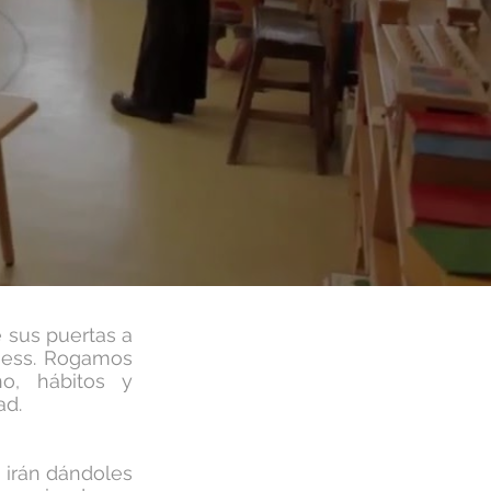
e sus puertas a
ness. Rogamos
no, hábitos y
ad.
 irán dándoles