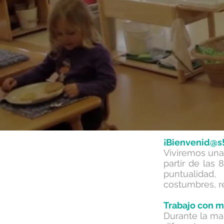
¡Bienvenid@s
Viviremos una 
partir de la
puntualidad,
costumbres, r
Trabajo con m
Durante la ma