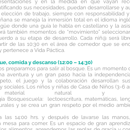
resentaciones y en la medida en que vayan re
tificando sus necesidades, puedan desarrollarse y a
 elección de trabajo, siempre con responsabilidad y 
ñana se maneja la inmersión total en el idioma ingl
ngüe donde una guía le habla en castellano y la asis
abrá también momentos de “movimiento” seleccion
erdo a su etapa de desarrollo. Cada niñ@ será lib
rtir de las 10:30 en el área de comedor que se en
 pertenece a Vida Páctica.
que, comida y descanso (12:00 – 14:30)
os preparamos para salir al bosque. Es un momento d
na aventura y un gran paso hacia la independenci
peto, el juego y la colaboración desarrollan su
y sociales. Los niños y niñas de Casa de Niños (3-6 
aterial natural y basá
a Bosquescuela: lectoescritura, matemáticas, leng
turales y se crea un gran respeto por el medio ambi
 las 14:00 hrs. y después de lavarse las manos,
a mesa para comer. Es un espacio de gran aprendiz
os alimentos, aprendemos las reglas de gracia y cor