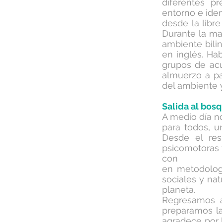
diferentes p
entorno e iden
desde la libre
Durante la ma
ambiente bili
en inglés. H
grupos de acu
almuerzo a pa
del ambiente y
Salida al bos
A medio día n
para todos, u
Desde el res
psicomotoras 
con m
en metodologí
sociales y na
planeta.
Regresamos a
preparamos l
agradece por l