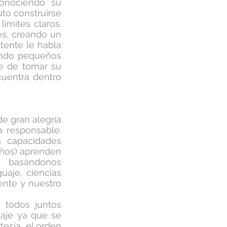
conociendo su
uto construirse
límites claros.
és, creando un
tente le habla
ando pequeños
re de tomar su
cuentra dentro
e gran alegría
a responsable.
s capacidades
años) aprenden
ndonos
uaje, ciencias
ente y nuestro
 todos juntos
aje ya que se
tesía, el orden