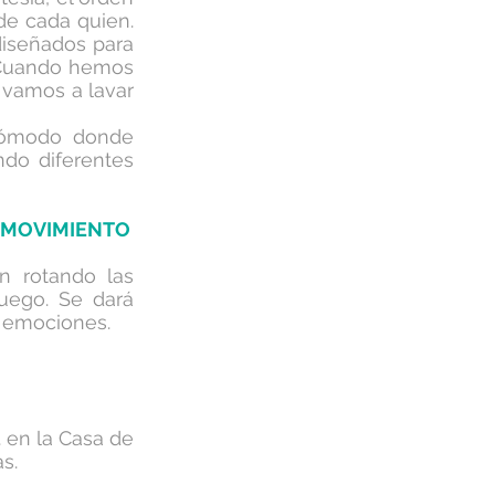
 de cada quien.
diseñados para
. Cuando hemos
 vamos a lavar
 cómodo donde
ndo diferentes
, MOVIMIENTO
n rotando las
uego. Se dará
us emociones.
. en la Casa de
as.