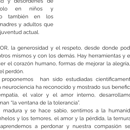
ad y desórdenes de 
solo en niños y 
no también en los 
madres y adultos que 
 juventud actual.
MOR, la generosidad y el respeto, desde donde pod
tros mismos y con los demás. Hay herramientas y es
cer el corazón humano, formas de mejorar la alegría,
 el perdón. 
 proponemos  han sido estudiadas científicament
a neurociencia ha reconocido y mostrado sus benefic
 empatía, el valor y el amor interno, desarrollam
man “la ventana de la tolerancia”. 
 madura y se hace sabio, sentimos a la humanid
elos y los temores, el amor y la pérdida, la ternura y
aprendemos a perdonar y nuestra compasión se 