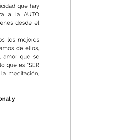
icidad que hay 
va a la AUTO 
enes desde el 
s los mejores 
mos de ellos, 
l amor que se 
lo que es “SER 
la meditación, 
onal y 