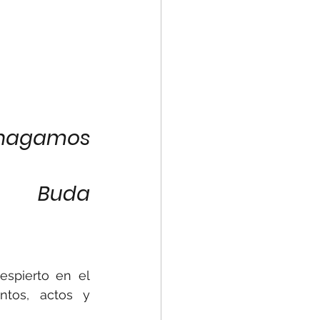
hagamos 
Buda
pierto en el  
tos, actos y 