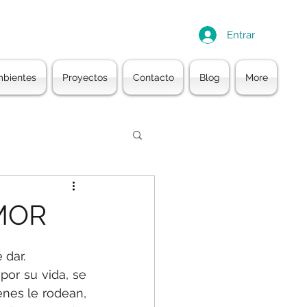
Entrar
bientes
Proyectos
Contacto
Blog
More
MOR
dar. 
r su vida, se 
nes le rodean, 