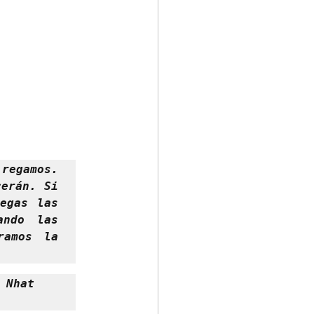
regamos. 
erán. Si 
gas las 
ndo las 
amos la 
Nhat 