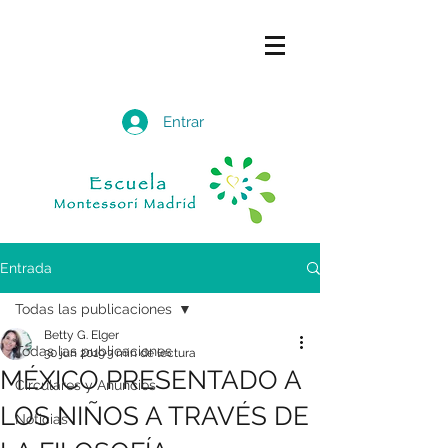
Entrar
Entrada
Todas las publicaciones
Betty G. Elger
Todas las publicaciones
30 jun 2019
3 min de lectura
MÉXICO PRESENTADO A
Circulares y Anuncios
LOS NIÑOS A TRAVÉS DE
Noticias