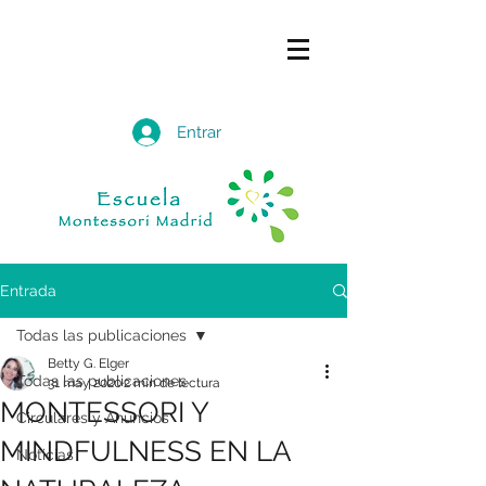
Entrar
Entrada
Todas las publicaciones
Betty G. Elger
Todas las publicaciones
31 may 2020
2 min de lectura
MONTESSORI Y
Circulares y Anuncios
MINDFULNESS EN LA
Noticias